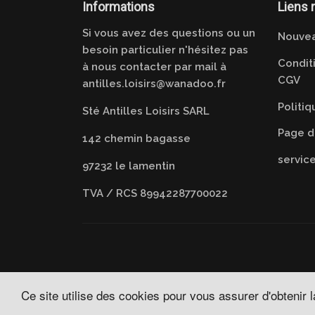
Informations
Liens 
Si vous avez des questions ou un
Nouvea
besoin particulier n'hésitez pas
Condit
à nous contacter par mail à
CGV
antilles.loisirs@wanadoo.fr
Politi
Sté Antilles Loisirs SARL
Page d
142 chemin bagasse
servic
97232 le lamentin
TVA / RCS 89942287700022
Ce site utilise des cookies pour vous assurer d'obtenir 
© 2026
👉 Antilles Loisirs ✌️