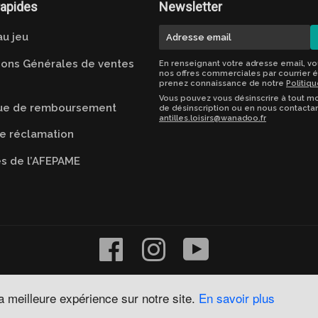
rapides
Newsletter
E-
u jeu
mail
ions Générales de ventes
En renseignant votre adresse email, v
nos offres commerciales par courrier é
prenez connaissance de notre
Politiqu
Vous pouvez vous désinscrire à tout mo
que de remboursement
de désinscription ou en nous contactan
antilles.loisirs@wanadoo.fr
e réclamation
es de l’AFEPAME
Facebook
Instagram
YouTube
la meilleure expérience sur notre site.
En savoir plus