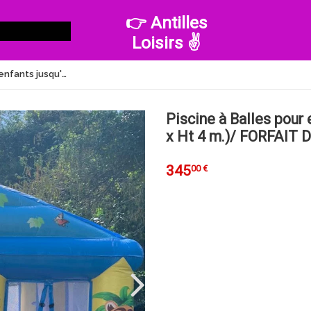
👉 Antilles
Loisirs ✌️
Piscine à Balles pour enfants jusqu'à 10 ans ( env. 5 x4.5 x Ht 4 m.)/ FORFAIT DE 4H
Piscine à Balles pour 
x Ht 4 m.)/ FORFAIT 
345
00 €