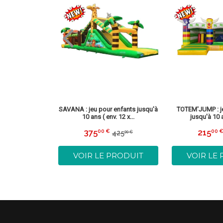
eu pour enfants
ns ( e...
0 €
245,00
lier
€
PRODUIT
SAVANA : jeu pour enfants jusqu'à
TOTEM'JUMP : j
10 ans ( env. 12 x...
jusqu'à 10 a
375
215
00 €
00 
425
00 €
Prix
375,00
Prix
Prix
425,00
réduit
€
réduit
régulier
€
VOIR LE PRODUIT
VOIR LE