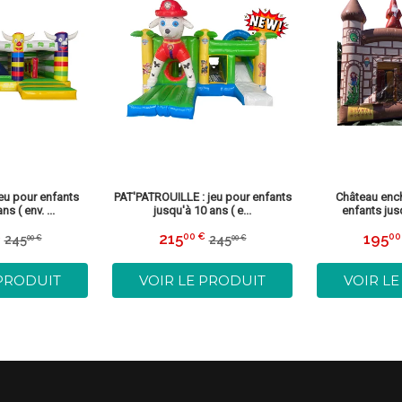
eu pour enfants
PAT'PATROUILLE : jeu pour enfants
Château ench
ns ( env. ...
jusqu'à 10 ans ( e...
enfants jusq
215
195
€
00 €
00
245
245
00 €
00 €
215,00
Prix
215,00
Prix
Prix
245,00
Prix
245,00
€
réduit
€
rédui
régulier
€
régulier
€
 PRODUIT
VOIR LE PRODUIT
VOIR L