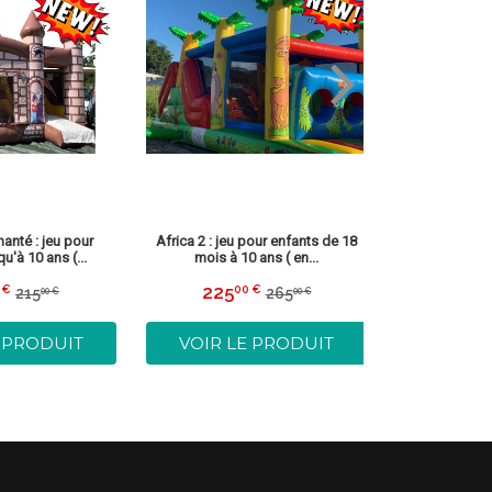
anté : jeu pour
Africa 2 : jeu pour enfants de 18
Candy : pour 
u'à 10 ans (...
mois à 10 ans ( en...
ans ( en
225
149
 €
00 €
0
215
265
00 €
00 €
195,00
Prix
225,00
Prix
Prix
215,00
Prix
265,00
t
€
réduit
€
rédu
régulier
€
régulier
€
E PRODUIT
VOIR LE PRODUIT
VOIR L