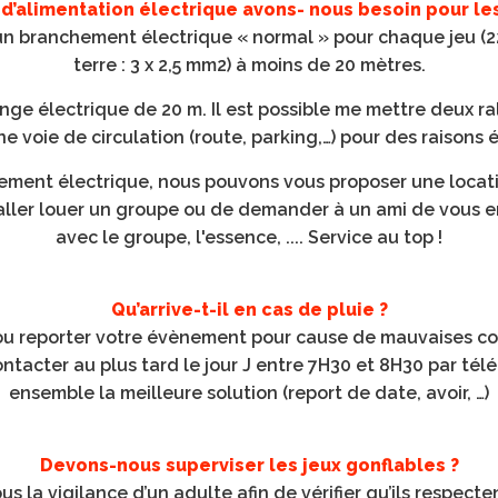
 d’alimentation
électrique
avons- nous besoin pour les
 un branchement électrique « normal » pour chaque jeu (
2
terre : 3 x 2,5 mm2) à moins de 20 mètres.
nge électrique de 20 m. Il est possible me mettre deux ra
ne voie de circulation (route, parking,…) pour des raisons 
ement électrique, nous pouvons vous proposer une locat
 aller louer un groupe ou de demander à un ami de vous en
avec le groupe, l'essence, .... Service au top !
Qu’arrive-t-il en cas de pluie ?
ou reporter votre évènement pour cause de mauvaises c
tacter au plus tard le jour J entre 7H30 et 8H30 par té
ensemble la meilleure solution (report de date, avoir, …)
Devons-nous superviser les jeux gonflables ?
s la vigilance d’un adulte afin de vérifier qu’ils respect