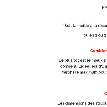
pa
* Soit la moitié à la ré
* ou en 2 ou 3
Combien 
Le plus tôt est le mieux s
convient. L’idéal est d'1
ferons le maximum pour 
C
Les dimensions des struct