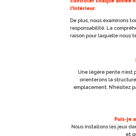
contrôler chaque année n
l’Intérieur
.
De plus, nous examinons tou
responsabilité. La compréhe
raison pour laquelle nous t
Une légère pente n’est p
orienterons la structure
emplacement. N’hésitez p
Puis-je 
Nous installons les jeux da
et q