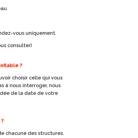
eau
r rendez-vous uniquement.
nous consulter)
nflable ?
voir choisir celle qui vous
as à nous interroger, nous
idée de la date de votre
 ?
de chacune des structures.