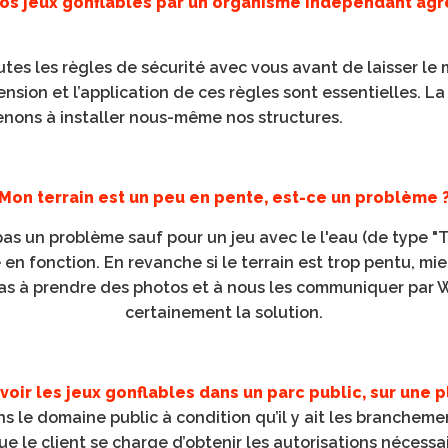
os jeux gonflables par un organisme indépendant agré
tes les règles de sécurité avec vous avant de laisser le 
nsion et l’application de ces règles sont essentielles. L
enons à installer nous-même nos structures.
Mon terrain est un peu en pente, est-ce un problème 
as un problème sauf pour un jeu avec le l'eau (de type "T
 en fonction. En revanche si le terrain est trop pentu, mi
as à prendre des photos et à nous les communiquer par 
certainement la solution.
avoir les jeux gonflables dans un parc public, sur une p
ns le domaine public à condition qu’il y ait les branchem
ue le client se charge d’obtenir les autorisations nécessa