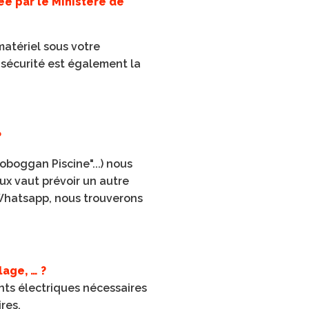
é par le Ministère de
matériel sous votre
a sécurité est également la
?
oboggan Piscine"...) nous
eux vaut prévoir un autre
Whatsapp, nous trouverons
lage, … ?
ents électriques nécessaires
ires.